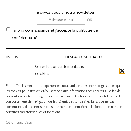
Inscrivez-vous à notre newsletter
J’ai pris connaissance et j’accepte la politique de
confidentialité
INFOS
RESEAUX SOCIAUX
Gérer le consentement aux
Presse
Instagram
cookies
Revendeurs
Facebook
Contact
Pinterest
Pour offrir les meilleures expériences, nous utilisons des technologies telles que
Linkedin
les cookies pour stocker et/ou accéder aux informations des appareils. Le fait de
consentir à ces technologies nous permettra de traiter des données telles que le
comportement de navigation ou les ID uniques sur ce site. Le fait de ne pas
SERVICE CLIENT
consentir ou de retirer son consentement peut empêcher le fonctionnement de
certaines caractéristiques et fonctions.
contact@oros.design
Guide d’entretien du bois
Gérer les services
Livraisons et retours