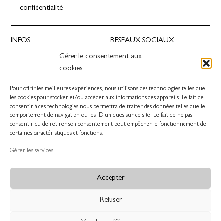
confidentialité
INFOS
RESEAUX SOCIAUX
Gérer le consentement aux
Presse
Instagram
cookies
Revendeurs
Facebook
Contact
Pinterest
Pour offrir les meilleures expériences, nous utilisons des technologies telles que
Linkedin
les cookies pour stocker et/ou accéder aux informations des appareils. Le fait de
consentir à ces technologies nous permettra de traiter des données telles que le
comportement de navigation ou les ID uniques sur ce site. Le fait de ne pas
SERVICE CLIENT
consentir ou de retirer son consentement peut empêcher le fonctionnement de
certaines caractéristiques et fonctions.
contact@oros.design
Guide d’entretien du bois
Gérer les services
Livraisons et retours
Faire un retour
Accepter
FAQ
CGV
Refuser